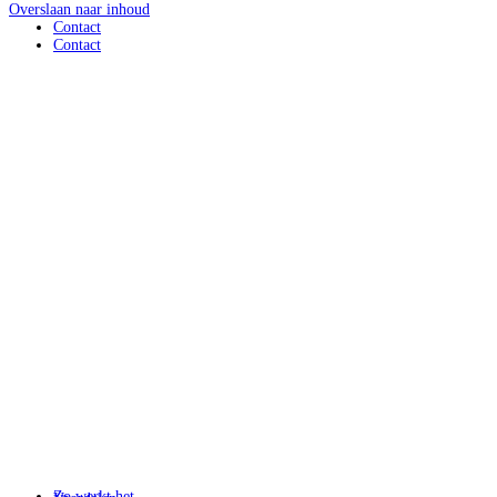
Overslaan naar inhoud
Contact
Contact
Zo werkt het